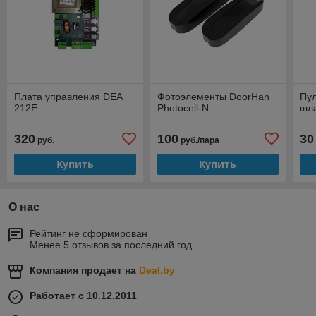
Плата управления DEA
Фотоэлементы DoorHan
Пул
212E
Photocell-N
шл
320
100
30
руб.
руб./пара
Купить
Купить
О нас
Рейтинг не сформирован
Менее 5 отзывов за последний год
Компания продает на
Deal.by
Работает с 10.12.2011