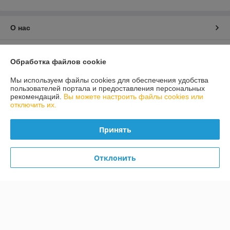
О нас
Контакты
Обработка файлов cookie
Доставка и оплата
Мы используем файлы cookies для обеспечения удобства
пользователей портала и предоставления персональных
рекомендаций.
Вы можете настроить файлы cookies или
График работы
отключить их.
Полная версия сайта
Принять
Политика обработки cookies
Отклонить
Сайт создан на платформе Deal.by
Информация для покупателя
Индивидуальный предприниматель:
Индивидуальный
предприниматель Гридюшко Сергей Александрович