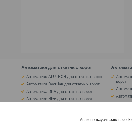
Автоматика для откатных ворот
Автомати
Автоматика ALUTECH для откатных ворот
Автомат
ворот
Автоматика DoorHan для откатных ворот
Автомат
Автоматика DEA для откатных ворот
Автомат
Автоматика Nice для откатных ворот
Автомат
Автоматика BFT для откатных ворот
Автоматика AN-Motors для откатных ворот
Мы используем файлы cookie