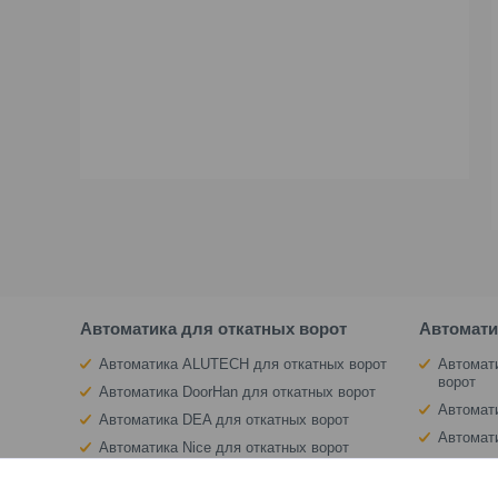
Автоматика для откатных ворот
Автомати
Автоматика ALUTECH для откатных ворот
Автомат
ворот
Автоматика DoorHan для откатных ворот
Автомат
Автоматика DEA для откатных ворот
Автомат
Автоматика Nice для откатных ворот
Автомат
Автоматика BFT для откатных ворот