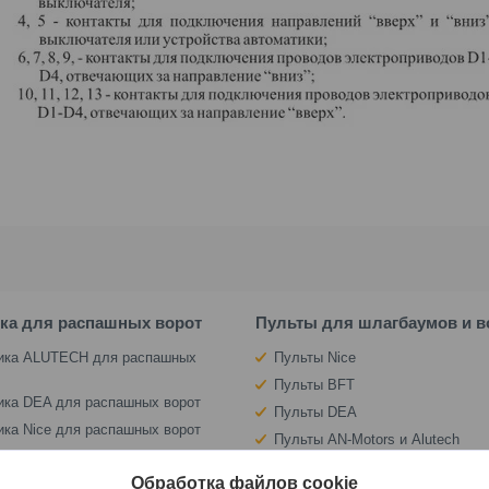
ка для распашных ворот
Пульты для шлагбаумов и в
ика ALUTECH для распашных
Пульты Nice
Пульты BFT
ика DEA для распашных ворот
Пульты DEA
ика Nice для распашных ворот
Пульты AN-Motors и Alutech
ика BFT для распашных ворот
Пульты Nero Radio и Intro
Обработка файлов cookie