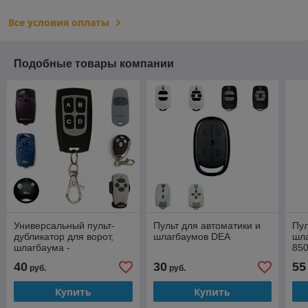
Все условия оплаты
Подобные товары компании
Универсальный пульт-
Пульт для автоматики и
Пул
дубликатор для ворот,
шлагбаумов DEA
шла
шлагбаума -
85
совместимый с Nice,
40
30
55
руб.
руб.
Came, AN-Motors,
DoorHan
Купить
Купить