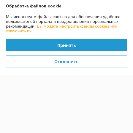
Покупатель
22.09.2025
Обработка файлов cookie
Отлично
Мы используем файлы cookies для обеспечения удобства
пользователей портала и предоставления персональных
Максим
13.11.2024
рекомендаций.
Вы можете настроить файлы cookies или
отключить их.
Отлично
Принять
Заказом доволен.
Показать все отзывы
Отклонить
О нас
Контакты
Доставка и оплата
График работы