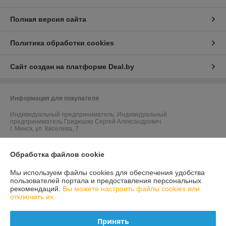
Полная версия сайта
Политика обработки cookies
Сайт создан на платформе Deal.by
Информация для покупателя
Индивидуальный предприниматель:
Индивидуальный
предприниматель Гридюшко Сергей Александрович
г. Минск, ул. Киселева, 7
Регистрационный номер ЕГР: 192311591
Обработка файлов cookie
УНП: 192311591
Мы используем файлы cookies для обеспечения удобства
Регистрационный орган: Минский горисполком
пользователей портала и предоставления персональных
рекомендаций.
Вы можете настроить файлы cookies или
Дата регистрации компании: 25.07.2014
отключить их.
Ссылка на свидетельство/лицензию
Принять
Ссылка на свидетельство/лицензию