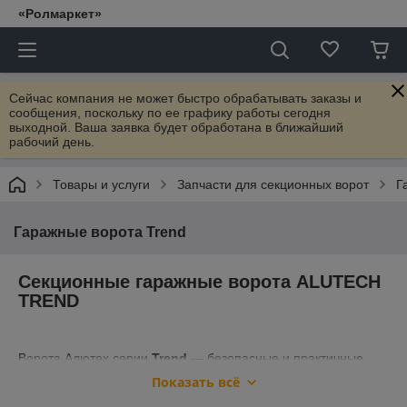
«Ролмаркет»
Сейчас компания не может быстро обрабатывать заказы и
сообщения, поскольку по ее графику работы сегодня
выходной. Ваша заявка будет обработана в ближайший
рабочий день.
Товары и услуги
Запчасти для секционных ворот
Г
Гаражные ворота Trend
Секционные гаражные ворота ALUTECH
TREND
Ворота Алютех серии
Trend
— безопасные и практичные
гаражные ворота по доступным ценам. Экономичные и
Показать всё
функциональные, ворота
Trend
из сэндвич-панелей